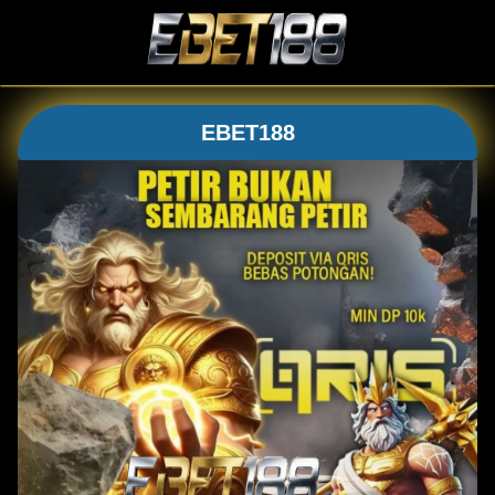
EBET188